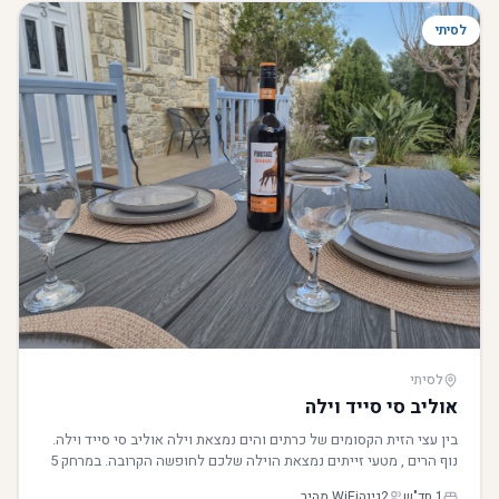
לסיתי
לסיתי
אוליב סי סייד וילה
בין עצי הזית הקסומים של כרתים והים נמצאת וילה אוליב סי סייד וילה.
נוף הרים , מטעי זייתים נמצאת הוילה שלכם לחופשה הקרובה. במרחק 5
דקות הליכה תהיו בכפר מירטוס השוקק חיים בסמטאותיו האותנטיות
1 חד"ש
2
גינה
WiFi מהיר